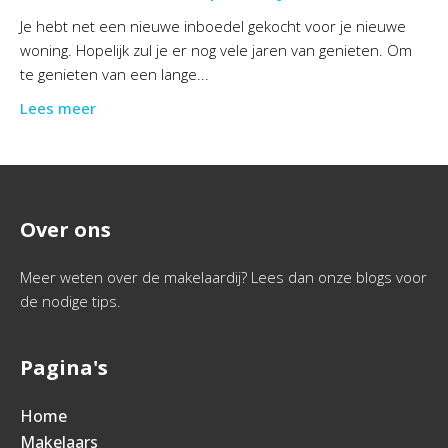
Je hebt net een nieuwe inboedel gekocht voor je nieuwe
woning. Hopelijk zul je er nog vele jaren van genieten. Om
te genieten van een lange...
Lees meer
Over ons
Meer weten over de makelaardij? Lees dan onze blogs voor
de nodige tips.
Pagina's
Home
Makelaars