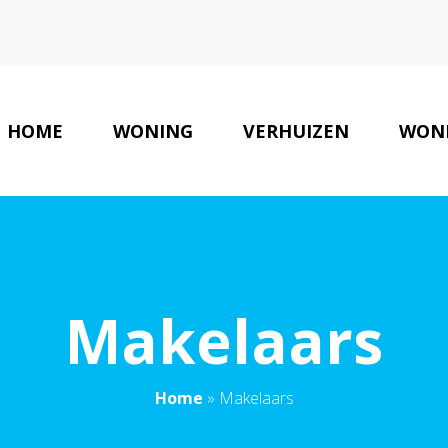
HOME
WONING
VERHUIZEN
WON
Makelaars
Home
»
Makelaars