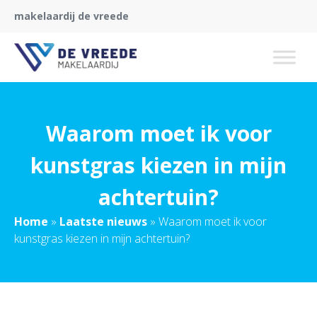
makelaardij de vreede
Waarom moet ik voor
kunstgras kiezen in mijn
achtertuin?
Home
»
Laatste nieuws
»
Waarom moet ik voor
kunstgras kiezen in mijn achtertuin?