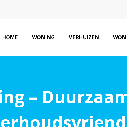
HOME
WONING
VERHUIZEN
WON
ing – Duurzaam
erhoudsvriende