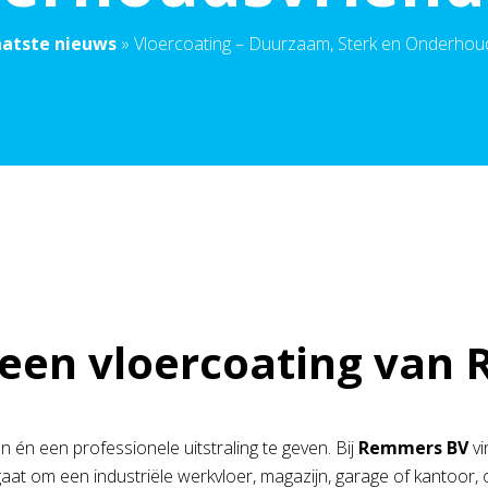
aatste nieuws
»
Vloercoating – Duurzaam, Sterk en Onderhoud
een vloercoating van
 én een professionele uitstraling te geven. Bij
Remmers BV
vi
gaat om een industriële werkvloer, magazijn, garage of kantoor,