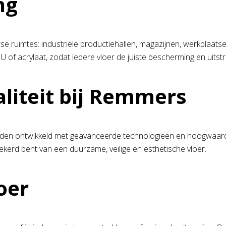
ng
rse ruimtes: industriële productiehallen, magazijnen, werkplaat
of acrylaat, zodat iedere vloer de juiste bescherming en uitstral
iteit bij Remmers
orden ontwikkeld met geavanceerde technologieën en hoogwaardig
ekerd bent van een duurzame, veilige en esthetische vloer.
oer