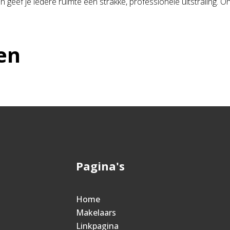
geef je iedere ruimte een strakke, professionele uitstraling. O
en
Pagina's
Home
Makelaars
Linkpagina