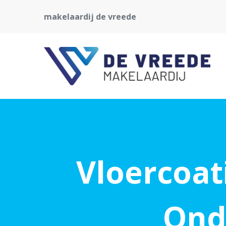
makelaardij de vreede
Vloercoat
Ond