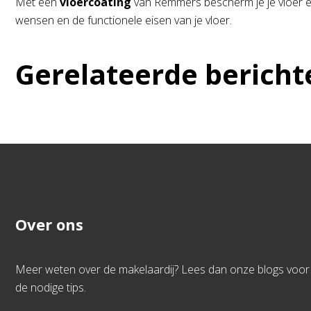
Met een
vloercoating
van Remmers bescherm je je vloer en 
wensen en de functionele eisen van je vloer.
Gerelateerde bericht
Over ons
Meer weten over de makelaardij? Lees dan onze blogs voor
de nodige tips.