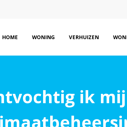
HOME
WONING
VERHUIZEN
WON
tvochtig ik mij
limaatbeheersi