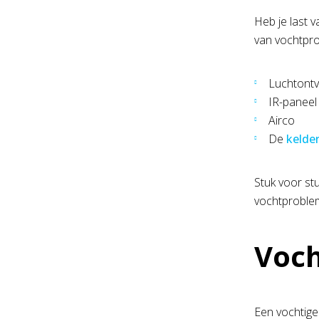
Heb je last v
van vochtpro
Luchtontv
IR-paneel
Airco
De
kelde
Stuk voor st
vochtproblem
Voch
Een vochtige