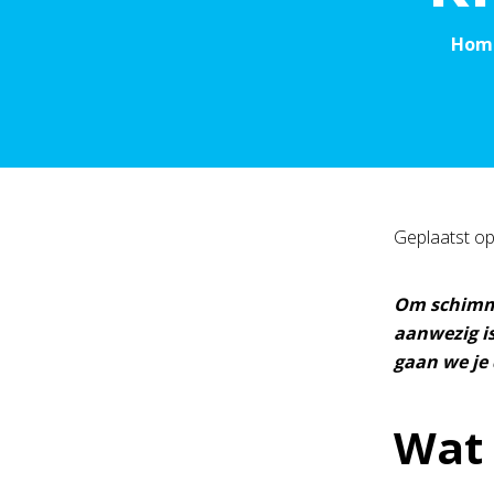
Hom
Geplaatst o
Om schimme
aanwezig is
gaan we je 
Wat 