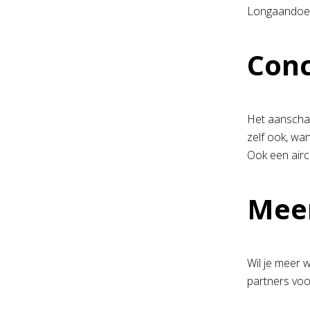
Longaandoen
Conc
Het aanschaff
zelf ook, wa
Ook een airc
Meer
Wil je meer w
partners voo