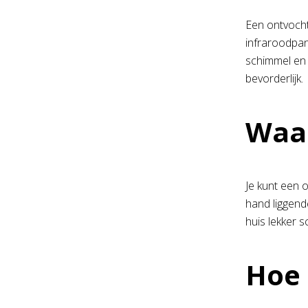
Een ontvochti
infraroodpan
schimmel en 
bevorderlijk.
Waar
Je kunt een o
hand liggend
huis lekker s
Hoe 