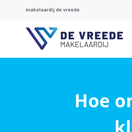
makelaardij de vreede
Hoe on
k