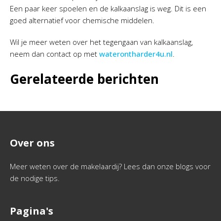
Een paar keer spoelen en de kalkaanslag is weg. Dit is een
goed alternatief voor chemische middelen.
Wil je meer weten over het tegengaan van kalkaanslag,
neem dan contact op met
waterontharder4u.nl
.
Gerelateerde berichten
Over ons
Meer weten over de makelaardij? Lees dan onze blogs voor
de nodige tips.
Pagina's