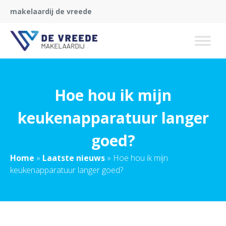
makelaardij de vreede
Hoe hou ik mijn
keukenapparatuur langer
goed?
Home
»
Laatste nieuws
»
Hoe hou ik mijn
keukenapparatuur langer goed?