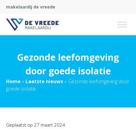
makelaardij de vreede
Gezonde leefomgeving
door goede isolatie
Home
»
Laatste nieuws
»
Gezonde leefomgeving door
goede isolatie
Geplaatst op
27 maart 2024