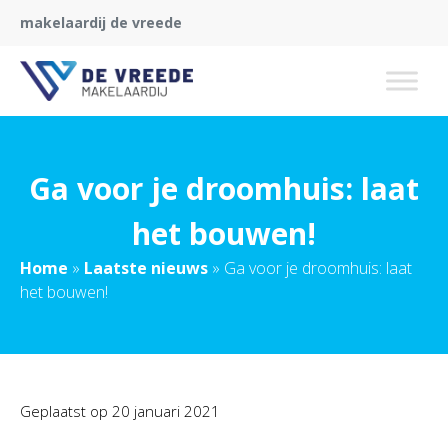
makelaardij de vreede
Ga voor je droomhuis: laat
het bouwen!
Home
»
Laatste nieuws
»
Ga voor je droomhuis: laat
het bouwen!
Geplaatst op
20 januari 2021