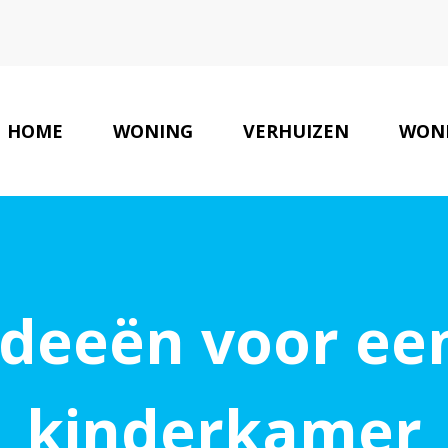
HOME
WONING
VERHUIZEN
WON
 ideeën voor ee
kinderkamer