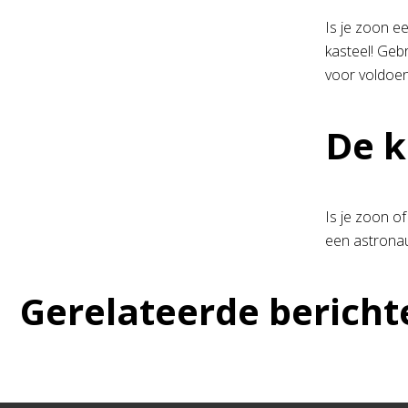
Is je zoon e
kasteel! Geb
voor voldoen
De k
Is je zoon o
een astronau
Gerelateerde bericht