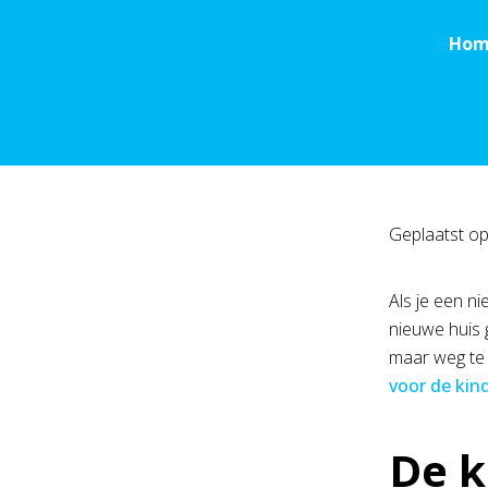
Hom
Geplaatst o
Als je een n
nieuwe huis g
maar weg te 
voor de kin
De k