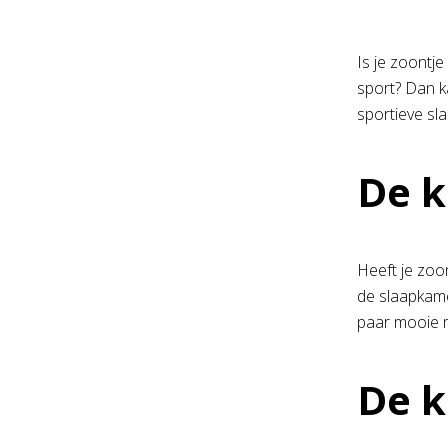
Is je zoontje
sport? Dan ka
sportieve sl
De k
Heeft je zoon
de slaapkame
paar mooie 
De k