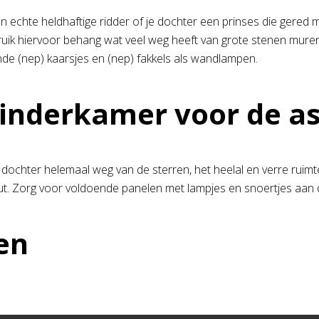
en echte heldhaftige ridder of je dochter een prinses die gere
ruik hiervoor behang wat veel weg heeft van grote stenen muren
de (nep) kaarsjes en (nep) fakkels als wandlampen.
inderkamer voor de a
f dochter helemaal weg van de sterren, het heelal en verre rui
t. Zorg voor voldoende panelen met lampjes en snoertjes aan 
en